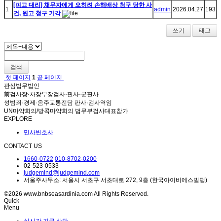
[피고 대리] 채무자에게 오히려 손해배상 청구 당한 사
1
admin
2026.04.27
193
건, 원고 청구 기각
쓰기
태그
검색
첫 페이지
1
끝 페이지
판심법무법인
前검사장·차장부장검사·판사·군판사
성범죄·경제·음주교통전담 판사·검사역임
UN마약회의/방콕마약회의 법무부검사대표참가
EXPLORE
민사변호사
CONTACT US
1660-0722
010-8702-0200
02-523-0533
judgemind@judgemind.com
서울주사무소: 서울시 서초구 서초대로 272, 9층 (한국아이비에스빌딩)
©2026 www.bnbseasardinia.com All Rights Reserved.
Quick
Menu