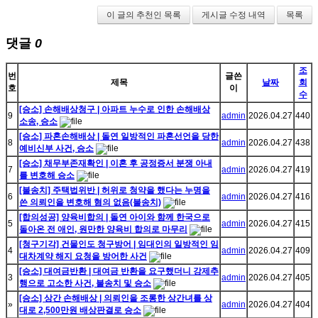
이 글의 추천인 목록
게시글 수정 내역
목록
댓글
0
조
번
글쓴
제목
날짜
회
호
이
수
[승소] 손해배상청구 | 아파트 누수로 인한 손해배상
9
admin
2026.04.27
440
소송, 승소
[승소] 파혼손해배상 | 돌연 일방적인 파혼선언을 당한
8
admin
2026.04.27
438
예비신부 사건, 승소
[승소] 채무부존재확인 | 이혼 후 공정증서 분쟁 아내
7
admin
2026.04.27
419
를 변호해 승소
[불송치] 주택법위반 | 허위로 청약을 했다는 누명을
6
admin
2026.04.27
416
쓴 의뢰인을 변호해 혐의 없음(불송치)
[합의성공] 양육비합의 | 돌연 아이와 함께 한국으로
5
admin
2026.04.27
415
돌아온 전 애인, 원만한 양육비 합의로 마무리
[청구기각] 건물인도 청구방어 | 임대인의 일방적인 임
4
admin
2026.04.27
409
대차계약 해지 요청을 방어한 사건
[승소] 대여금반환 | 대여금 반환을 요구했더니 강제추
3
admin
2026.04.27
405
행으로 고소한 사건, 불송치 및 승소
[승소] 상간 손해배상 | 의뢰인을 조롱한 상간녀를 상
»
admin
2026.04.27
404
대로 2,500만원 배상판결로 승소