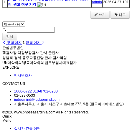
1
admin
2026.04.27
191
건, 원고 청구 기각
쓰기
태그
검색
첫 페이지
1
끝 페이지
판심법무법인
前검사장·차장부장검사·판사·군판사
성범죄·경제·음주교통전담 판사·검사역임
UN마약회의/방콕마약회의 법무부검사대표참가
EXPLORE
민사변호사
CONTACT US
1660-0722
010-8702-0200
02-523-0533
judgemind@judgemind.com
서울주사무소: 서울시 서초구 서초대로 272, 9층 (한국아이비에스빌딩)
©2026 www.bnbseasardinia.com All Rights Reserved.
Quick
Menu
실시간 긴급 상담