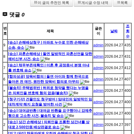
이 글의 추천인 목록
게시글 수정 내역
목록
댓글
0
조
번
글쓴
제목
날짜
회
호
이
수
[승소] 손해배상청구 | 아파트 누수로 인한 손해배상
9
admin
2026.04.27
435
소송, 승소
[승소] 파혼손해배상 | 돌연 일방적인 파혼선언을 당한
8
admin
2026.04.27
431
예비신부 사건, 승소
[승소] 채무부존재확인 | 이혼 후 공정증서 분쟁 아내
7
admin
2026.04.27
412
를 변호해 승소
[합의성공] 양육비합의 | 돌연 아이와 함께 한국으로
6
admin
2026.04.27
407
돌아온 전 애인, 원만한 양육비 합의로 마무리
[불송치] 주택법위반 | 허위로 청약을 했다는 누명을
»
admin
2026.04.27
400
쓴 의뢰인을 변호해 혐의 없음(불송치)
[청구기각] 건물인도 청구방어 | 임대인의 일방적인 임
4
admin
2026.04.27
400
대차계약 해지 요청을 방어한 사건
[승소] 대여금반환 | 대여금 반환을 요구했더니 강제추
3
admin
2026.04.27
400
행으로 고소한 사건, 불송치 및 승소
[승소] 상간 손해배상 | 의뢰인을 조롱한 상간녀를 상
2
admin
2026.04.27
397
대로 2,500만원 배상판결로 승소
[피고 대리] 채무자에게 오히려 손해배상 청구 당한 사